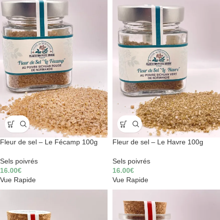
Fleur de sel – Le Fécamp 100g
Fleur de sel – Le Havre 100g
Sels poivrés
Sels poivrés
16.00
€
16.00
€
Vue Rapide
Vue Rapide