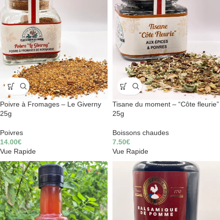
Poivre à Fromages – Le Giverny
Tisane du moment – “Côte fleurie”
25g
25g
Poivres
Boissons chaudes
14.00
€
7.50
€
Vue Rapide
Vue Rapide