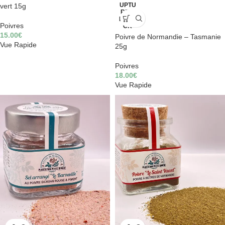
UPTU
vert 15g
RE D
E STO
Poivres
CK
15.00
€
Poivre de Normandie – Tasmanie
Vue Rapide
25g
Poivres
18.00
€
Vue Rapide