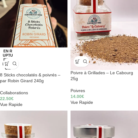
EN R
UPTU
RE D
E STO
CK
Poivre à Grillades – Le Cabourg
8 Sticks chocolatés & poivrés –
25g
par Robin Girard 240g
Poivres
Collaborations
14.00
€
22.50
€
Vue Rapide
Vue Rapide