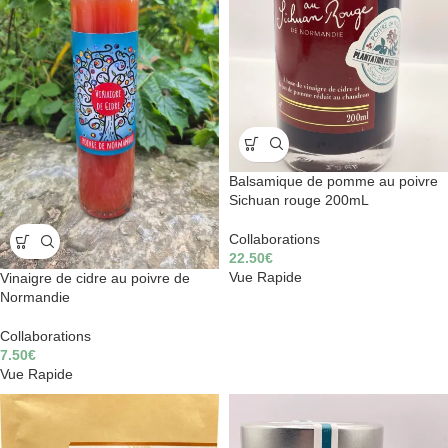
Balsamique de pomme au poivre
Sichuan rouge 200mL
Collaborations
22.50
€
Vue Rapide
Vinaigre de cidre au poivre de
Normandie
Collaborations
7.50
€
Vue Rapide