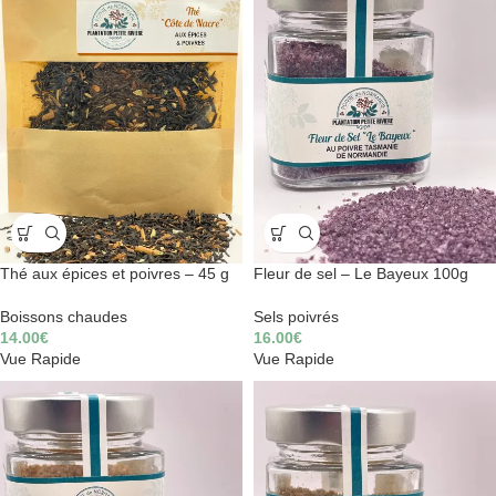
Thé aux épices et poivres – 45 g
Fleur de sel – Le Bayeux 100g
Boissons chaudes
Sels poivrés
14.00
€
16.00
€
Vue Rapide
Vue Rapide