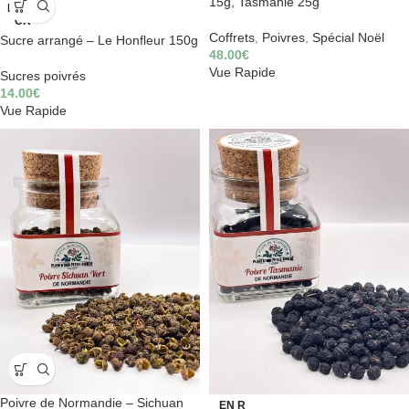
15g, Tasmanie 25g
E STO
CK
Coffrets
,
Poivres
,
Spécial Noël
Sucre arrangé – Le Honfleur 150g
48.00
€
Vue Rapide
Sucres poivrés
14.00
€
Vue Rapide
Poivre de Normandie – Sichuan
EN R