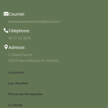
Courriel:
plantationpetiteriviere@gmail.com
Téléphone:
06 37 16 3578
Adresse:
1 l’Hôtel Fauvel
50270 Saint Maurice en Cotentin
Le poivre
Les récoltes
Poivre de Normandie
La ferme