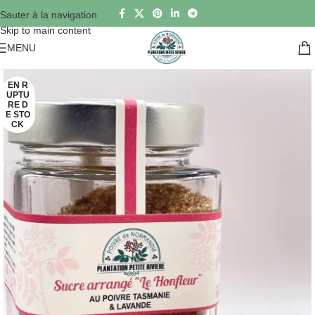
Sauter à la navigation
Skip to main content
MENU
EN R
UPTU
RE D
E STO
CK