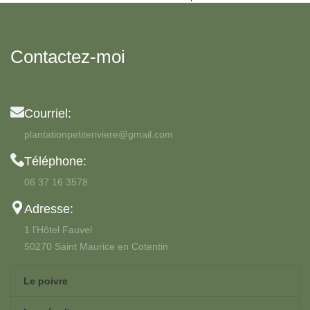
Contactez-moi
Courriel:
plantationpetiteriviere@gmail.com
Téléphone:
06 37 16 3578
Adresse:
1 l’Hôtel Fauvel
50270 Saint Maurice en Cotentin
Le poivre