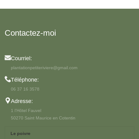
Contactez-moi
Courriel:
plantationpetiteriviere@gmail.com
Téléphone:
06 37 16 3578
Adresse:
1 l’Hôtel Fauvel
50270 Saint Maurice en Cotentin
Le poivre