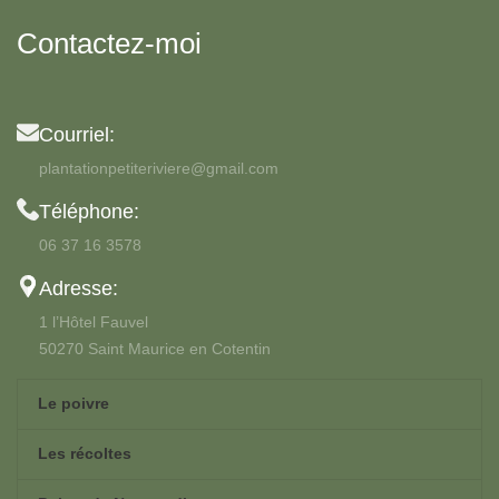
Contactez-moi
Courriel:
plantationpetiteriviere@gmail.com
Téléphone:
06 37 16 3578
Adresse:
1 l’Hôtel Fauvel
50270 Saint Maurice en Cotentin
Le poivre
Les récoltes