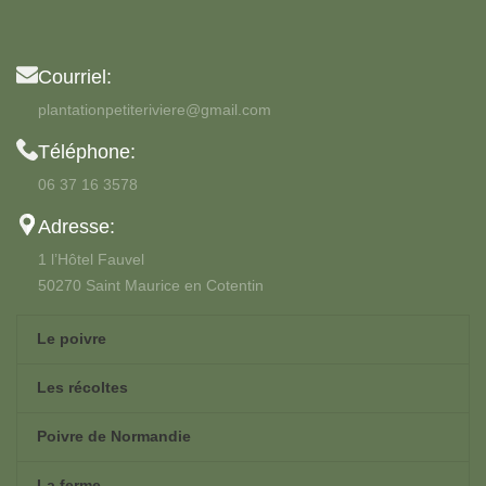
Courriel:
plantationpetiteriviere@gmail.com
Téléphone:
06 37 16 3578
Adresse:
1 l’Hôtel Fauvel
50270 Saint Maurice en Cotentin
Le poivre
Les récoltes
Poivre de Normandie
La ferme