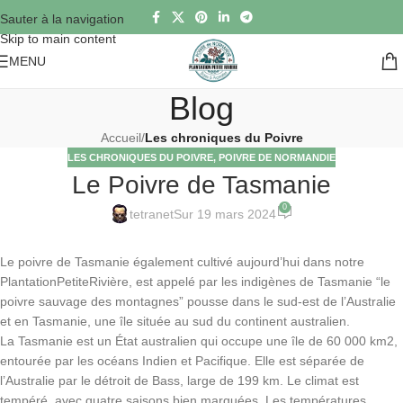
Sauter à la navigation
Skip to main content
MENU
Blog
Accueil
/
Les chroniques du Poivre
LES CHRONIQUES DU POIVRE
,
POIVRE DE NORMANDIE
Le Poivre de Tasmanie
0
tetranet
Sur 19 mars 2024
Le poivre de Tasmanie également cultivé aujourd’hui dans notre
PlantationPetiteRivière, est appelé par les indigènes de Tasmanie “le
poivre sauvage des montagnes” pousse dans le sud-est de l’Australie
et en Tasmanie, une île située au sud du continent australien.
La Tasmanie est un État australien qui occupe une île de 60 000 km2,
entourée par les océans Indien et Pacifique. Elle est séparée de
l’Australie par le détroit de Bass, large de 199 km. Le climat est
tempéré, avec quatre saisons bien marquées. Les températures