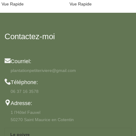
Vue Rapide
Vue Rapide
Contactez-moi
Courriel:
plantationpetiteriviere@gmail.com
Téléphone:
06 37 16 3578
Adresse:
1 l’Hôtel Fauvel
50270 Saint Maurice en Cotentin
Le poivre