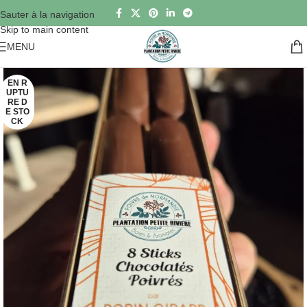
Sauter à la navigation
Skip to main content
MENU
EN R
UPTU
RE D
E STO
CK