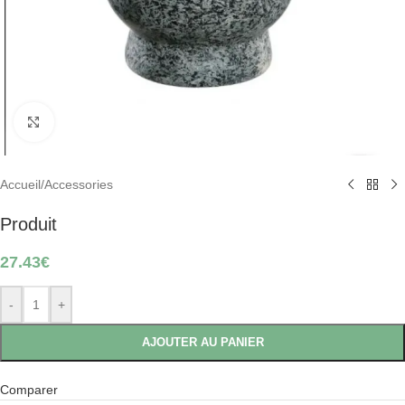
Cliquez pour agrandir
Accueil
/
Accessories
Produit
27.43
€
-
+
AJOUTER AU PANIER
Comparer