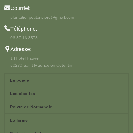
Courriel:
plantationpetiteriviere@gmail.com
Téléphone:
06 37 16 3578
Adresse:
1 l’Hôtel Fauvel
50270 Saint Maurice en Cotentin
Le poivre
Les récoltes
Poivre de Normandie
La ferme