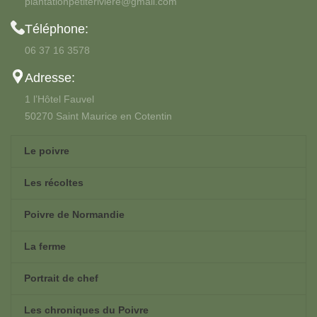
plantationpetiteriviere@gmail.com
Téléphone:
06 37 16 3578
Adresse:
1 l’Hôtel Fauvel
50270 Saint Maurice en Cotentin
Le poivre
Les récoltes
Poivre de Normandie
La ferme
Portrait de chef
Les chroniques du Poivre