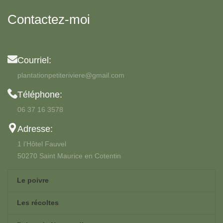
Contactez-moi
Courriel:
plantationpetiteriviere@gmail.com
Téléphone:
06 37 16 3578
Adresse:
1 l’Hôtel Fauvel
50270 Saint Maurice en Cotentin
Le poivre
Les récoltes