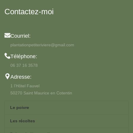
Contactez-moi
Courriel:
plantationpetiteriviere@gmail.com
Téléphone:
06 37 16 3578
Adresse:
1 l’Hôtel Fauvel
50270 Saint Maurice en Cotentin
Le poivre
Les récoltes