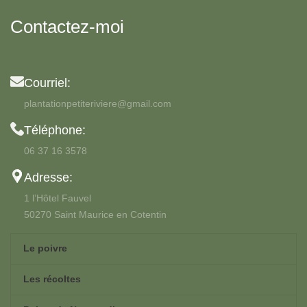
Contactez-moi
Courriel:
plantationpetiteriviere@gmail.com
Téléphone:
06 37 16 3578
Adresse:
1 l’Hôtel Fauvel
50270 Saint Maurice en Cotentin
Le poivre
Les récoltes