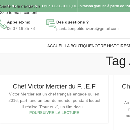
Sauter à la navigation
PANIER
PAIEMENT
MON COMPTE
LA BOUTIQUE
Livraison gratuite à partir de 1
Skip to main content
Appelez-moi
Des questions ?
06 37 16 35 78
plantationpetiteriviere@gmail.com
ACCUEIL
LA BOUTIQUE
NOTRE HISTOIRE
S
Tag 
Chef Victor Mercier du F.I.E.F
Ch
Victor Mercier est un chef français engagé qui en
2016, part faire un tour du monde, pendant lequel
Au 
il réalise "Pour eux", un film docu...
POURSUIVRE LA LECTURE
mo