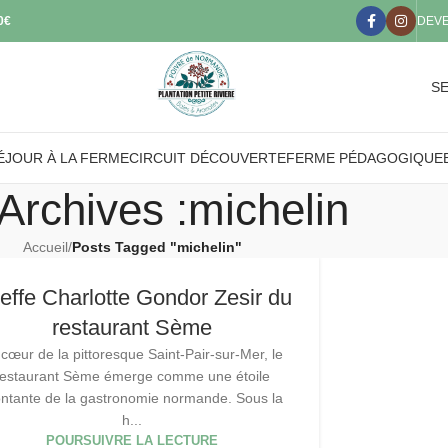
50€
DEV
SE
ÉJOUR À LA FERME
CIRCUIT DÉCOUVERTE
FERME PÉDAGOGIQUE
Archives :michelin
Accueil
/
Posts Tagged "michelin"
effe Charlotte Gondor Zesir du
restaurant Sème
cœur de la pittoresque Saint-Pair-sur-Mer, le
restaurant Sème émerge comme une étoile
ntante de la gastronomie normande. Sous la
h...
POURSUIVRE LA LECTURE