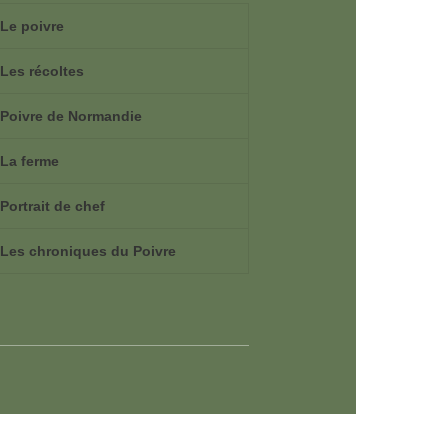
Le poivre
Les récoltes
Poivre de Normandie
La ferme
Portrait de chef
Les chroniques du Poivre