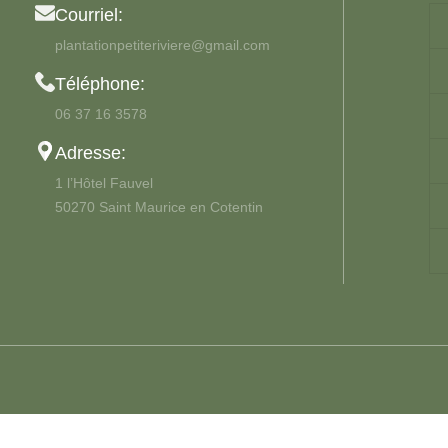
Courriel:
plantationpetiteriviere@gmail.com
Téléphone:
06 37 16 3578
Adresse:
1 l’Hôtel Fauvel
50270 Saint Maurice en Cotentin