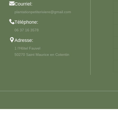
Courriel:
plantationpetiteriviere@gmail.com
Téléphone:
06 37 16 3578
Adresse:
1 l’Hôtel Fauvel
50270 Saint Maurice en Cotentin