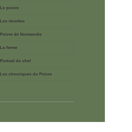
Le poivre
Les récoltes
Poivre de Normandie
La ferme
Portrait de chef
Les chroniques du Poivre