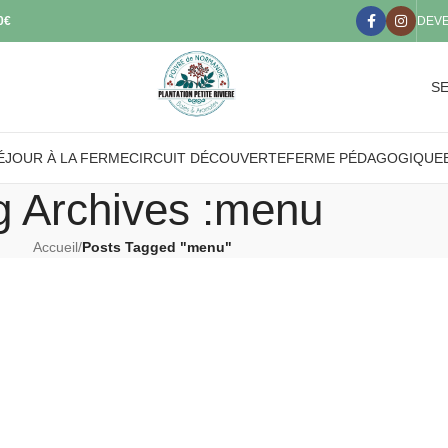
50€
DEV
SE
ÉJOUR À LA FERME
CIRCUIT DÉCOUVERTE
FERME PÉDAGOGIQUE
g Archives :menu
Accueil
/
Posts Tagged "menu"