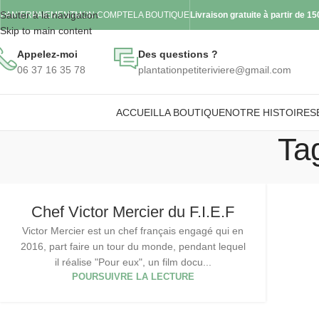
Sauter à la navigation
PANIER
PAIEMENT
MON COMPTE
LA BOUTIQUE
Livraison gratuite à partir de 1
Skip to main content
Appelez-moi
Des questions ?
06 37 16 35 78
plantationpetiteriviere@gmail.com
ACCUEIL
LA BOUTIQUE
NOTRE HISTOIRE
S
Ta
Chef Victor Mercier du F.I.E.F
Victor Mercier est un chef français engagé qui en
2016, part faire un tour du monde, pendant lequel
il réalise "Pour eux", un film docu...
POURSUIVRE LA LECTURE