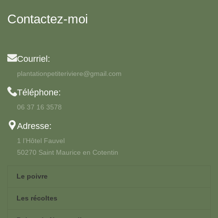
Contactez-moi
Courriel:
plantationpetiteriviere@gmail.com
Téléphone:
06 37 16 3578
Adresse:
1 l’Hôtel Fauvel
50270 Saint Maurice en Cotentin
Le poivre
Les récoltes