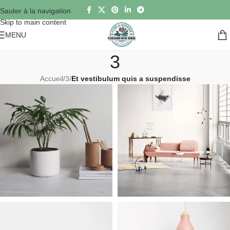
Sauter à la navigation
Skip to main content
MENU
3
Accueil
/
3
/
Et vestibulum quis a suspendisse