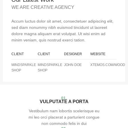
WE ARE CREATIVE AGENCY
Accum luctus dolor sit amet, consectetuer adipiscing elit,
sed diam nonummy nibh euismod tincidunt ut laoreet
dolore magna aliquam erat volutpat. Ut wisi enim ad
minim veniam, quis nostrud exerci tation.
CLIENT
CLIENT
DESIGNER
WEBSITE
MINDSPARKLE
MINDSPARKLE
JOHN DOE
XTEMOS.COM/WOOD
SHOP
SHOP
01.
VULPUTATE A PORTA
Vestibulum nam lobortis scelerisque eu
mi leo orci placerat a parturient congue
non commodo felis in dui